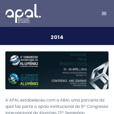
2014
A APAL estabeleceu com a ABAL uma parceria da
qual faz parte o apoio institucional do 6º Congresso
Internacional do Alumínio, 12º Seminário