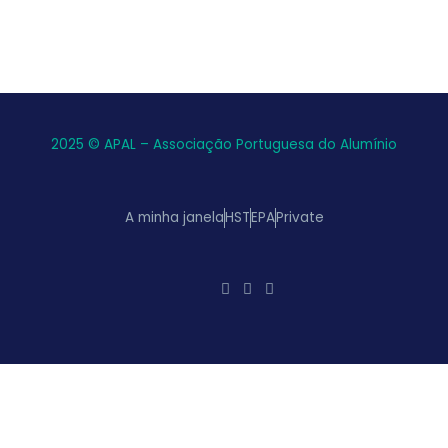
2025 © APAL – Associação Portuguesa do Alumínio
A minha janela
HST
EPA
Private