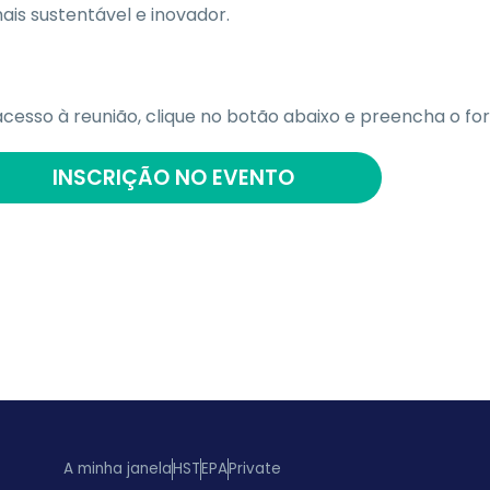
ais sustentável e inovador.
cesso à reunião, clique no botão abaixo e preencha o for
INSCRIÇÃO NO EVENTO
A minha janela
HST
EPA
Private